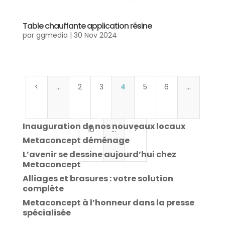
Table chauffante application résine
par
ggmedia
|
30 Nov 2024
<
…
2
3
4
5
6
…
Inauguration de nos nouveaux locaux
10
…
>
Metaconcept déménage
L’avenir se dessine aujourd’hui chez
Metaconcept
Alliages et brasures : votre solution
complète
Metaconcept à l’honneur dans la presse
spécialisée