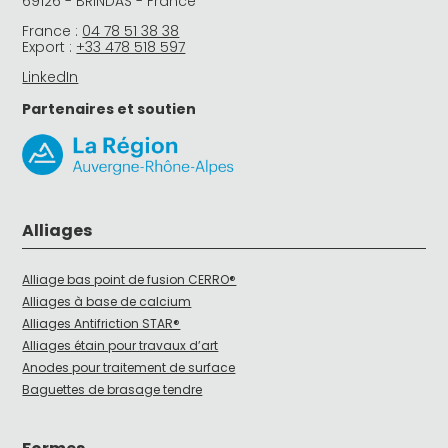
69126 - BRINDAS - France
France :
04 78 51 38 38
Export :
+33 478 518 597
LinkedIn
Partenaires et soutien
Alliages
Alliage bas point de fusion CERRO®
Alliages à base de calcium
Alliages Antifriction STAR®
Alliages étain pour travaux d’art
Anodes pour traitement de surface
Baguettes de brasage tendre