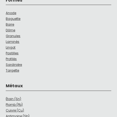
Formes
Anode
Baguette
Barre
Dôme
Granules
Laminés
Lingot
Pastilles
Profilés
Sardinière
Targette
Métaux
Étain (Sn)
Plomb (Pb)
Cuivre (Cu)
Antimoine (Sb)