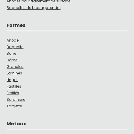
Anodes pour traitement de surface
Baguettes de brasage tendre
Formes
Anode
Baguette
Barre
Dôme
Granules
Laminés
Lingot
Pastilles
Profilés
Sardinière
Targette
Métaux