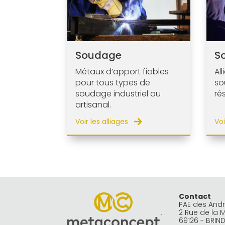
Soudage
S
Métaux d’apport fiables
Al
pour tous types de
so
soudage industriel ou
ré
artisanal.
Voir les alliages
Voi
Contact
PAE des And
2 Rue de la 
69126 - BRIN