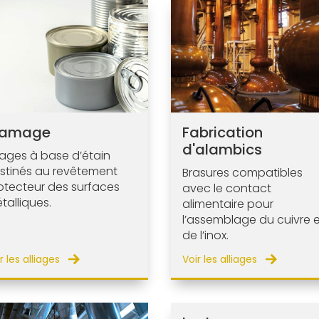
tamage
Fabrication
d'alambics
liages à base d’étain
stinés au revêtement
Brasures compatibles
otecteur des surfaces
avec le contact
talliques.
alimentaire pour
l’assemblage du cuivre e
de l’inox.
r les alliages
Voir les alliages