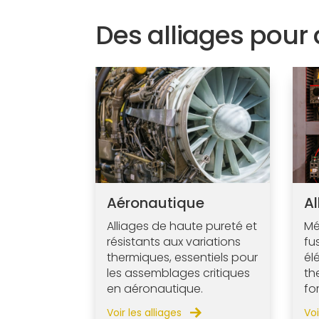
Des alliages pour 
Aéronautique
Al
Alliages de haute pureté et
Mé
résistants aux variations
fu
thermiques, essentiels pour
él
les assemblages critiques
th
en aéronautique.
fo
Voir les alliages
Voi