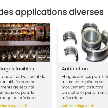
des applications diverses
liages fusibles
Antifriction
taux à très bas point de
Alliages conçus pour limi
sion utilisés comme
l’usure entre pièces en
éments de sécurité
mouvement, assurant
ermique ou pour le
durabilité et performan
rmage de précision.
mécanique.
r les alliages
Voir les alliages