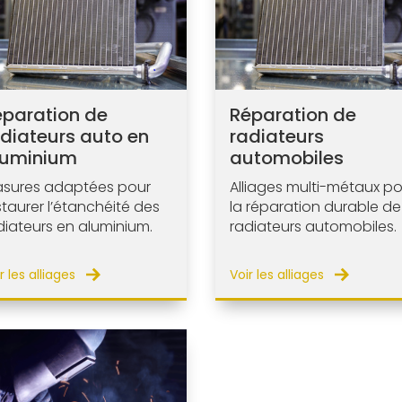
éparation de
Réparation de
diateurs auto en
radiateurs
luminium
automobiles
asures adaptées pour
Alliages multi-métaux po
staurer l’étanchéité des
la réparation durable de
diateurs en aluminium.
radiateurs automobiles.
r les alliages
Voir les alliages