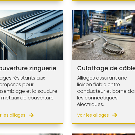
ouverture zinguerie
Culottage de câbl
liages résistants aux
Alliages assurant une
tempéries pour
liaison fiable entre
assemblage et la soudure
conducteur et borne da
 métaux de couverture.
les connectiques
électriques.
r les alliages
Voir les alliages