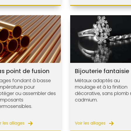
s point de fusion
Bijouterie fantaisie
liages fondant à basse
Métaux adaptés au
mpérature pour
moulage et à la finition
otéger ou assembler des
décorative, sans plomb 
mposants
cadmium.
ermosensibles.
r les alliages
Voir les alliages