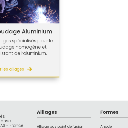
oudage Aluminium
liages spécialisés pour le
udage homogène et
sistant de l’aluminium.
r les alliages
Alliages
Formes
rés
Manse
DAS - France
Alliage bas point de fusion
Anode