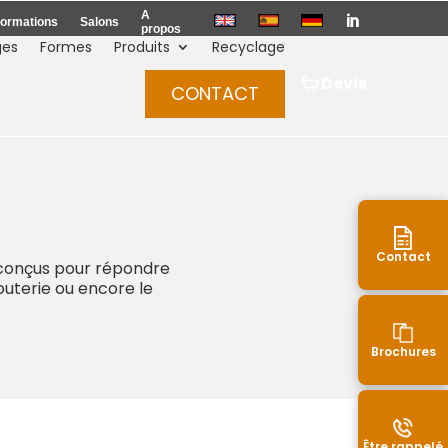
A

ormations
Salons
propos
ges
Formes
Produits
Recyclage
Devis
CONTACT
Contact
 conçus pour répondre
jouterie ou encore le
Brochures
Être rappelé