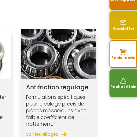
Newsletter
Panier devis
Antifriction régulage
Rachat étain
ter
Formulations spécifiques
pour le calage précis de
pièces mécaniques avec
ce
faible coefficient de
frottement.
Voir les alliages