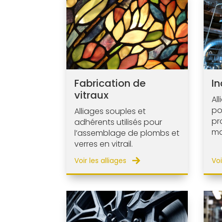
Fabrication de
In
vitraux
Al
po
Alliages souples et
pr
adhérents utilisés pour
ma
l’assemblage de plombs et
verres en vitrail.
Voir les alliages
Voi