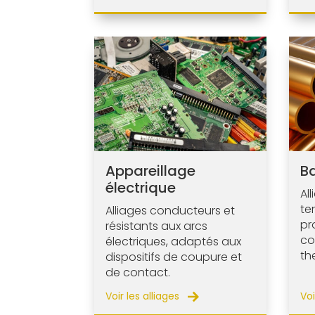
Appareillage
Ba
électrique
Al
te
Alliages conducteurs et
pr
résistants aux arcs
co
électriques, adaptés aux
th
dispositifs de coupure et
de contact.
Voir les alliages
Voi