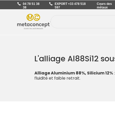
04 78 51 38
EXPORT +33 478 518
Cours des
38
597
métaux
L'alliage Al88Si12 so
Alliage Aluminium 88%, Silicium 12%
fluidité et faible retrait.