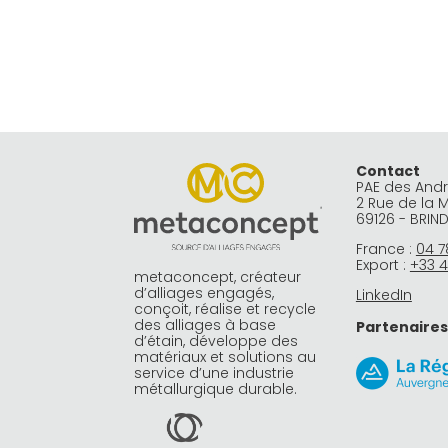
Contact
PAE des And
2 Rue de la 
69126 - BRIN
France :
04 7
Export :
+33 4
metaconcept, créateur
d’alliages engagés,
LinkedIn
conçoit, réalise et recycle
des alliages à base
Partenaires
d’étain, développe des
matériaux et solutions au
service d’une industrie
métallurgique durable.