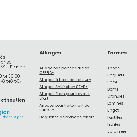
Alliages
Formes
rés
Manse
DAS - France
Alliage bas point de fusion
Anode
CERRO®
Baguette
8 51 38 38
Alliages à base de calcium
78 518 597
Barre
Alliages Antifriction STAR®
Dôme
Alliages étain pour travaux
Granules
d’art
 et soutien
Laminés
Anodes pour traitement de
surface
Lingot
Baguettes de brasage tendre
Pastilles
Profilés
Sardinière