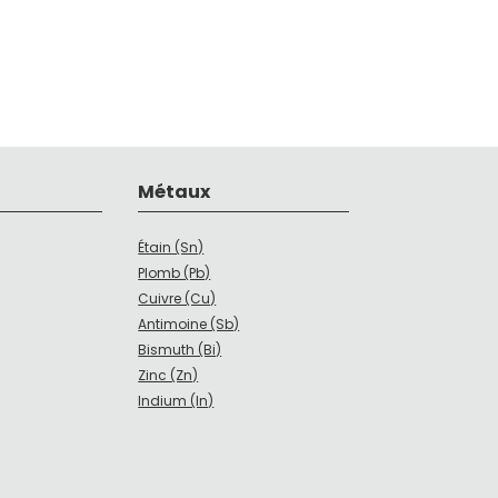
Métaux
Étain (Sn)
Plomb (Pb)
Cuivre (Cu)
Antimoine (Sb)
Bismuth (Bi)
Zinc (Zn)
Indium (In)