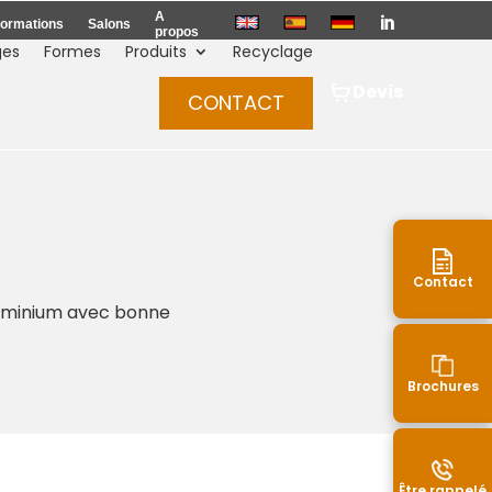
A

ormations
Salons
propos
ges
Formes
Produits
Recyclage
Devis
CONTACT
Contact
aluminium avec bonne
Brochures
Être rappelé