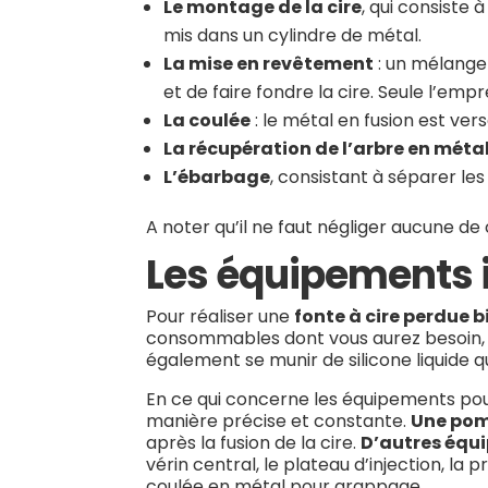
Le montage de la cire
, qui consiste 
mis dans un cylindre de métal.
La mise en revêtement
: un mélange 
et de faire fondre la cire. Seule l’emp
La coulée
: le métal en fusion est vers
La récupération de l’arbre en méta
L’ébarbage
, consistant à séparer les
A noter qu’il ne faut négliger aucune de
Les équipements 
Pour réaliser une
fonte à cire perdue b
consommables dont vous aurez besoin, on 
également se munir de silicone liquide qu
En ce qui concerne les équipements pour
manière précise et constante.
Une pom
après la fusion de la cire.
D’autres équ
vérin central, le plateau d’injection, la 
coulée en métal pour grappage.