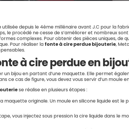
utilisée depuis le 4
ème
millénaire avant J.C pour la fabr
 temps, le procédé ne cesse de s’améliorer et nombreux sont l
 formes complexes. Pour obtenir des pièces uniques, de qual
ue. Pour réaliser la
fonte à cire perdue bijouterie
, Met
spensables.
onte à cire perdue en bijou
ser un bijou en partant d’une maquette. Elle permet éga
ans ce cas de figure, vous devez vous servir d’un moule en 
jouterie
se réalise en plusieurs étapes :
 la maquette originale. Un moule en silicone liquide est le p
tape, vous injectez sous pression la cire liquide dans le m