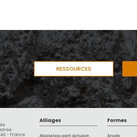
RESSOURCES
Alliages
Formes
rés
Manse
DAS - France
Alliage bas point de fusion
Anode