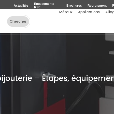
Engagements
Actualités
Brochures
Recrutement
F
RSE
Métaux
Applications
Allia
 bijouterie – Étapes, équipem