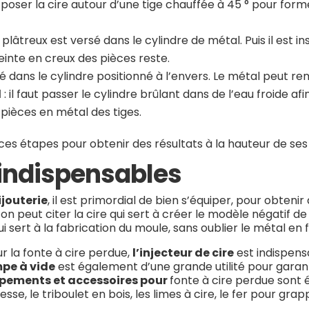
à poser la cire autour d’une tige chauffée à 45 ° pour form
plâtreux est versé dans le cylindre de métal. Puis il est in
reinte en creux des pièces reste.
é dans le cylindre positionné à l’envers. Le métal peut rem
l
: il faut passer le cylindre brûlant dans de l’eau froide af
 pièces en métal des tiges.
 ces étapes pour obtenir des résultats à la hauteur de ses
indispensables
ijouterie
, il est primordial de bien s’équiper, pour obtenir
peut citer la cire qui sert à créer le modèle négatif de 
i sert à la fabrication du moule, sans oublier le métal en f
 la fonte à cire perdue,
l’injecteur de cire
est indispensa
pe à vide
est également d’une grande utilité pour garan
ipements et accessoires pour
fonte à cire perdue sont
presse, le triboulet en bois, les limes à cire, le fer pour gr