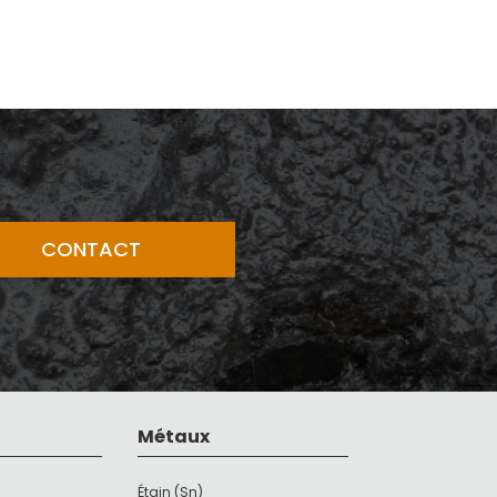
CONTACT
Métaux
Étain (Sn)