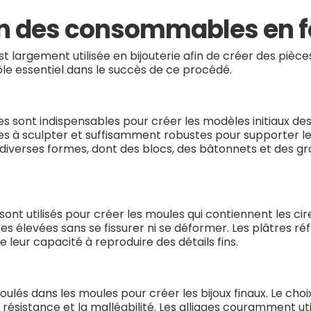
ion des consommables en f
t largement utilisée en bijouterie afin de créer des pièces
le essentiel dans le succès de ce procédé.
nt indispensables pour créer les modèles initiaux des bi
iles à sculpter et suffisamment robustes pour supporter l
us diverses formes, dont des blocs, des bâtonnets et des 
sont utilisés pour créer les moules qui contiennent les cir
ures élevées sans se fissurer ni se déformer. Les plâtres r
 leur capacité à reproduire des détails fins.
oulés dans les moules pour créer les bijoux finaux. Le cho
a résistance et la malléabilité. Les alliages couramment util