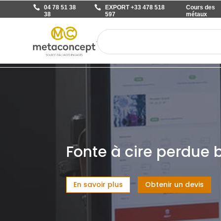
04 78 51 38
EXPORT +33 478 518
Cours des
38
597
métaux
Fonte à cire perdue
En savoir plus
Obtenir un devis