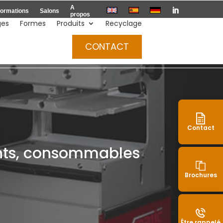
A

ormations
Salons
propos
ges
Formes
Produits
Recyclage
Devis
CONTACT
Contact
ents, consommables
Brochures
Être rappelé