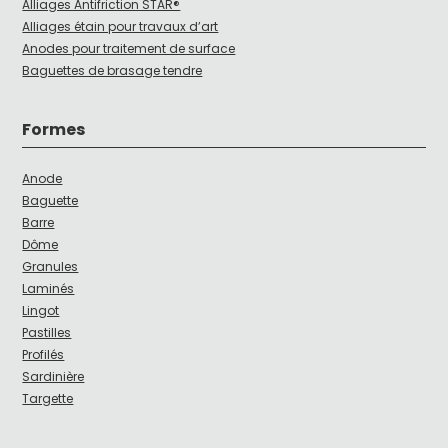
Alliages Antifriction STAR®
Alliages étain pour travaux d’art
Anodes pour traitement de surface
Baguettes de brasage tendre
Formes
Anode
Baguette
Barre
Dôme
Granules
Laminés
Lingot
Pastilles
Profilés
Sardinière
Targette