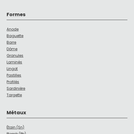
Formes
Anode
Baguette
Barre
Dôme
Granules
Laminés
Lingot
Pastilles
Profilés
Sardinière
Targette
Métaux
Étain (Sn)
Plomb (Pb)