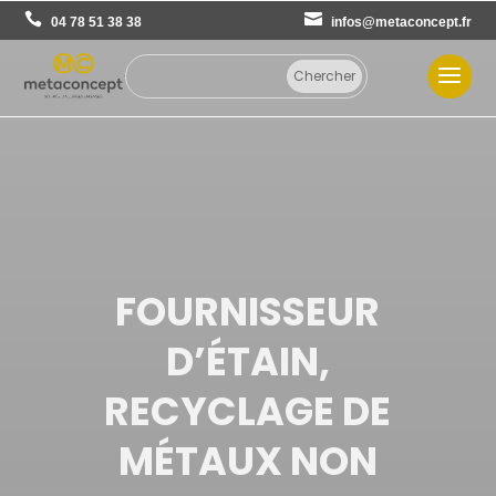
04 78 51 38 38
infos@metaconcept.fr
FOURNISSEUR
D’ÉTAIN,
RECYCLAGE DE
MÉTAUX NON