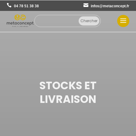
04 78 51 38 38
infos@metaconcept.fr
STOCKS ET
LIVRAISON