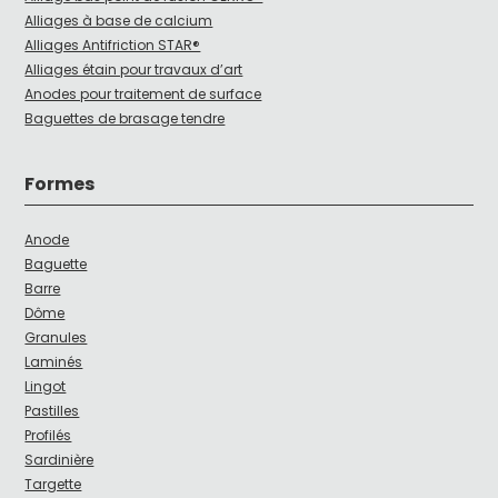
Alliages à base de calcium
Alliages Antifriction STAR®
Alliages étain pour travaux d’art
Anodes pour traitement de surface
Baguettes de brasage tendre
Formes
Anode
Baguette
Barre
Dôme
Granules
Laminés
Lingot
Pastilles
Profilés
Sardinière
Targette