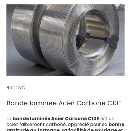
Ref. : NC
Bande laminée Acier Carbone C10E
La
bande laminée Acier Carbone C10E
est un
acier faiblement carboné, apprécié pour sa
bonne
aptitude au formage
, sa
facilité de soudage
et