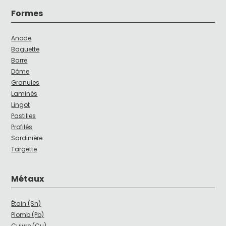
Formes
Anode
Baguette
Barre
Dôme
Granules
Laminés
Lingot
Pastilles
Profilés
Sardinière
Targette
Métaux
Étain (Sn)
Plomb (Pb)
Cuivre (Cu)