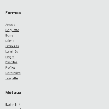
Formes
Anode
Baguette
Barre
Dôme
Granules
Laminés
Lingot
Pastilles
Profilés
Sardinière
Targette
Métaux
Étain (Sn)