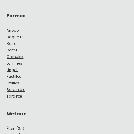
Formes
Anode
Baguette
Barre
Dôme
Granules
Laminés
Lingot
Pastilles
Profilés
Sardinière
Targette
Métaux
Étain (Sn)