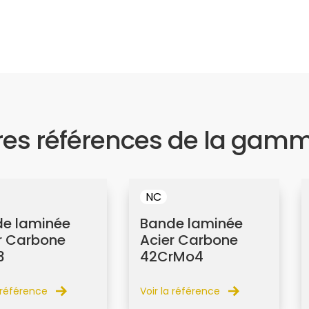
res références de la gam
NC
e laminée
Bande laminée
r Carbone
Acier Carbone
3
42CrMo4
a référence
Voir la référence