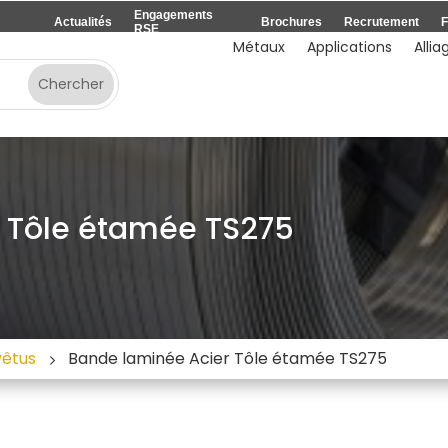
Engagements
Actualités
Brochures
Recrutement
F
RSE
Métaux
Applications
Allia
 Tôle étamée TS275
vêtus
Bande laminée Acier Tôle étamée TS275