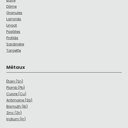
Barre
Dôme
Granules
Laminés
Lingot
Pastilles
Profilés
Sardinière
Targette
Métaux
Étain (Sn)
Plomb (Pb)
Cuivre (Cu)
Antimoine (Sb)
Bismuth (Bi)
Zinc (Zn)
Indium (In)