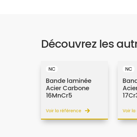
Découvrez les aut
NC
NC
Bande laminée
Band
Acier Carbone
Acie
16MnCr5
17Cr
Voir la référence
Voir l