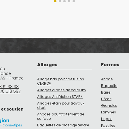
Alliages
Formes
rés
Manse
DAS - France
Alliage bas point de fusion
Anode
CERRO®
Baguette
8 51 38 38
Alliages à base de calcium
78 518 597
Barre
Alliages Antifriction STAR®
Dôme
Alliages étain pour travaux
Granules
d’art
 et soutien
Laminés
Anodes pour traitement de
surface
Lingot
Baguettes de brasage tendre
Pastilles