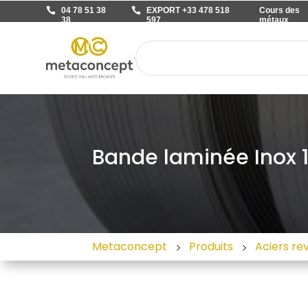
04 78 51 38
EXPORT +33 478 518
Cours des
38
597
métaux
Bande laminée Inox 1
Metaconcept
Produits
Aciers re