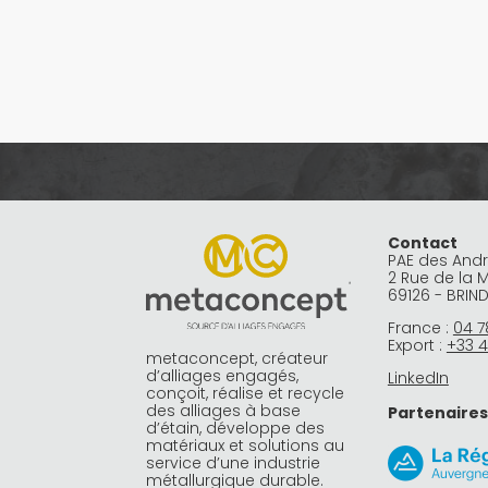
Contact
PAE des And
2 Rue de la 
69126 - BRIN
France :
04 7
Export :
+33 4
metaconcept, créateur
d’alliages engagés,
LinkedIn
conçoit, réalise et recycle
des alliages à base
Partenaires
d’étain, développe des
matériaux et solutions au
service d’une industrie
métallurgique durable.