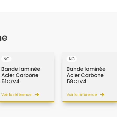
me
NC
NC
Bande laminée
Bande laminée
Acier Carbone
Acier Carbone
51CrV4
58CrV4
Voir la référence
Voir la référence