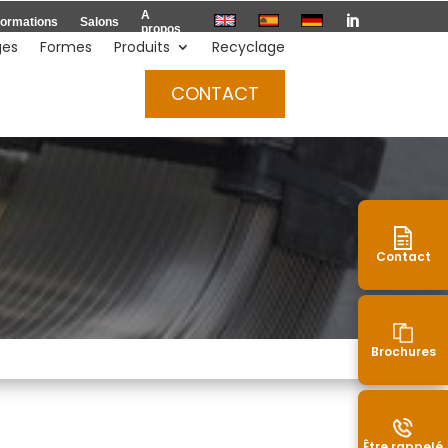
A

ormations
Salons
propos
ges
Formes
Produits
Recyclage
Devis
CONTACT
Contact
Brochures
Être rappelé