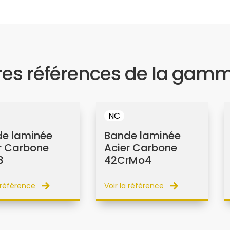
res références de la gam
NC
e laminée
Bande laminée
r Carbone
Acier Carbone
3
42CrMo4
a référence
Voir la référence