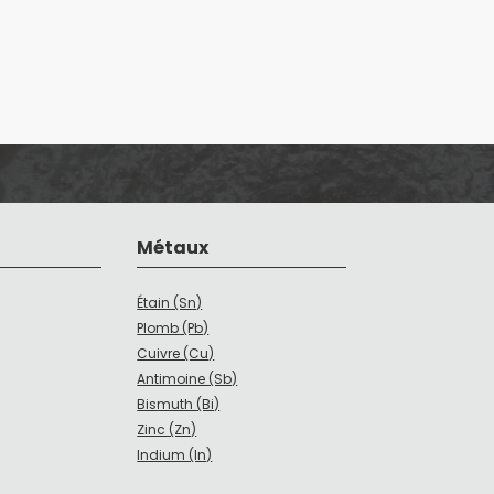
Métaux
Étain (Sn)
Plomb (Pb)
Cuivre (Cu)
Antimoine (Sb)
Bismuth (Bi)
Zinc (Zn)
Indium (In)