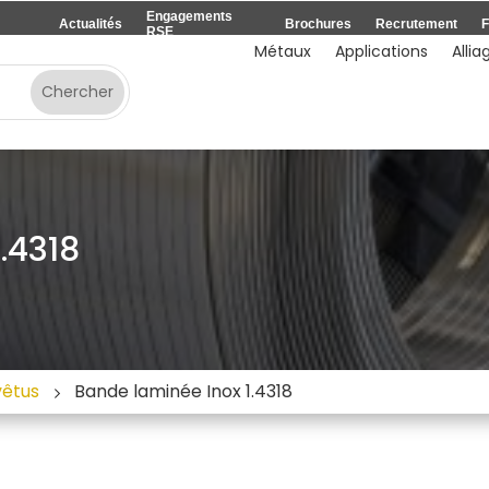
Engagements
Actualités
Brochures
Recrutement
F
RSE
Métaux
Applications
Allia
.4318
vêtus
Bande laminée Inox 1.4318