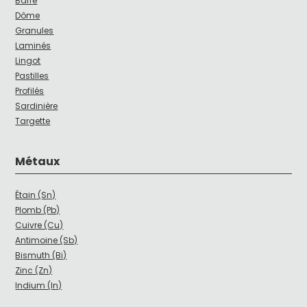
Barre
Dôme
Granules
Laminés
Lingot
Pastilles
Profilés
Sardinière
Targette
Métaux
Étain (Sn)
Plomb (Pb)
Cuivre (Cu)
Antimoine (Sb)
Bismuth (Bi)
Zinc (Zn)
Indium (In)