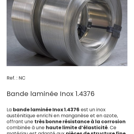
Ref. : NC
Bande laminée Inox 1.4376
La
bande laminée Inox 1.4376
est un inox
austénitique enrichi en manganèse et en azote,
offrant une
très bonne résistance à la corrosion
combinée à une
haute limite d’élasticité
. Ce
matériau est adapté aux
pièces de structure fine,