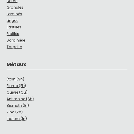
Dôme
Granules
Laminés
Lingot
Pastilles
Profilés
Sardinière
Targette
Métaux
Étain (Sn)
Plomb (Pb)
Cuivre (Cu)
Antimoine (Sb)
Bismuth (Bi)
Zinc (Zn)
Indium (In)