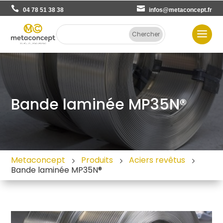
04 78 51 38 38
infos@metaconcept.fr
Bande laminée MP35N®
Metaconcept
Produits
Aciers revêtus
Bande laminée MP35N®