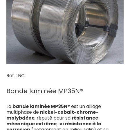
Ref. : NC
Bande laminée MP35N®
La
bande laminée MP35N®
est un alliage
multiphase de
nickel-cobalt-chrome-
molybdène
, réputé pour sa
résistance
mécanique extrême
, sa
résistance à la
corrosion
(notamment en milieu salin) et sa