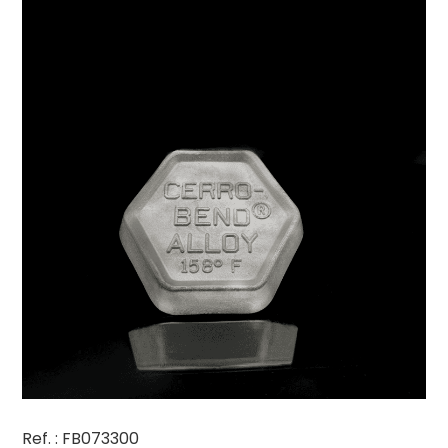
Ref. : FB073300