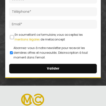
En soumettant ce formulaire, vous acceptez les
mentions légales
de metaconcept
Abonnez-vous à notre newsletter pour recevoir les
dernières offres et nouveautés. Désinscription à tout
moment dans l'email.
A
l
t
e
r
n
a