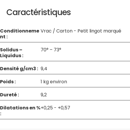
Caractéristiques
Conditionneme
Vrac / Carton - Petit lingot marqué
nt :
Solidus –
70° – 73°
Liquidus :
Densité g/cm3 :
9,4
Poids :
1 kg environ
Dureté :
9,2
Dilatations en %
+0,25 - +0,57
: