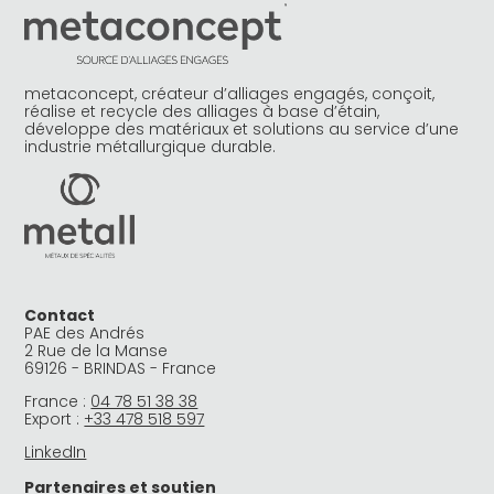
t
i
v
e
metaconcept, créateur d’alliages engagés, conçoit,
:
réalise et recycle des alliages à base d’étain,
développe des matériaux et solutions au service d’une
industrie métallurgique durable.
Contact
PAE des Andrés
2 Rue de la Manse
69126 - BRINDAS - France
France :
04 78 51 38 38
Export :
+33 478 518 597
LinkedIn
Partenaires et soutien