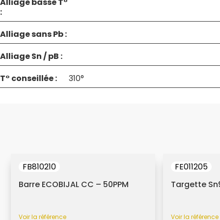
Alliage basse T°
:
Alliage sans Pb :
Alliage Sn / pB :
T° conseillée :
310°
FB810210
FE011205
Barre ECOBIJAL CC – 50PPM
Targette Sn
Voir la référence
Voir la référence