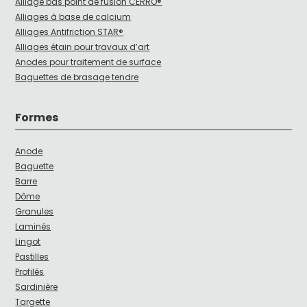
Alliage bas point de fusion CERRO®
Alliages à base de calcium
Alliages Antifriction STAR®
Alliages étain pour travaux d’art
Anodes pour traitement de surface
Baguettes de brasage tendre
Formes
Anode
Baguette
Barre
Dôme
Granules
Laminés
Lingot
Pastilles
Profilés
Sardinière
Targette