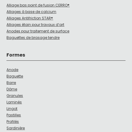
Alliage bas point de fusion CERRO®
Alliages à base de calcium
Alliages Antifriction STAR®
Alliages étain pour travaux d’art
Anodes pour traitement de surface
Baguettes de brasage tendre
Formes
Anode
Baguette
Barre
Dôme
Granules
Laminés
Lingot
Pastilles
Profilés
Sardinière