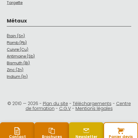
Targette
Métaux
Étain (Sn)
Plomb (Pb)
Cuivre (Cu)
Antimoine (Sb)
Bismuth (Bi)
Zinc (Zn)
Indium (In)
© 2010 —
2026
-
Plan du site
-
Téléchargements
-
Centre
de formation
-
C.G.V
-
Mentions légales
Contact
Brochures
Newsletter
Panier devis