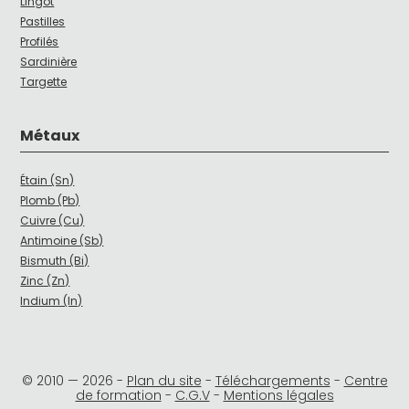
Lingot
Pastilles
Profilés
Sardinière
Targette
Métaux
Étain (Sn)
Plomb (Pb)
Cuivre (Cu)
Antimoine (Sb)
Bismuth (Bi)
Zinc (Zn)
Indium (In)
© 2010 —
2026
-
Plan du site
-
Téléchargements
-
Centre
de formation
-
C.G.V
-
Mentions légales