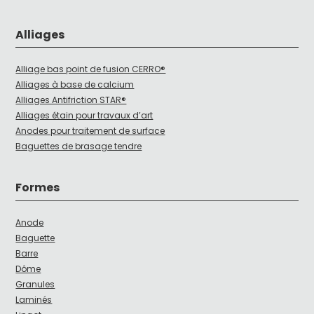
Alliages
Alliage bas point de fusion CERRO®
Alliages à base de calcium
Alliages Antifriction STAR®
Alliages étain pour travaux d’art
Anodes pour traitement de surface
Baguettes de brasage tendre
Formes
Anode
Baguette
Barre
Dôme
Granules
Laminés