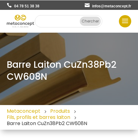
04 78 51 38 38
infos@metaconcept.fr
Barre Laiton CuZn38Pb2
CW608N
Metaconcept
Produits
Fils, profils et barres laiton
Barre Laiton CuZn38Pb2 CW608N