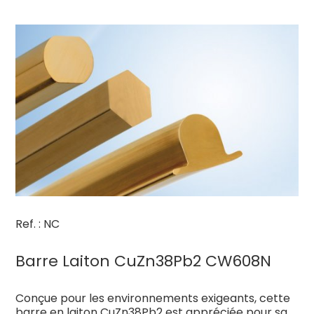
Ref. : NC
Barre Laiton CuZn38Pb2 CW608N
Conçue pour les environnements exigeants, cette
barre en laiton CuZn38Pb2 est appréciée pour sa