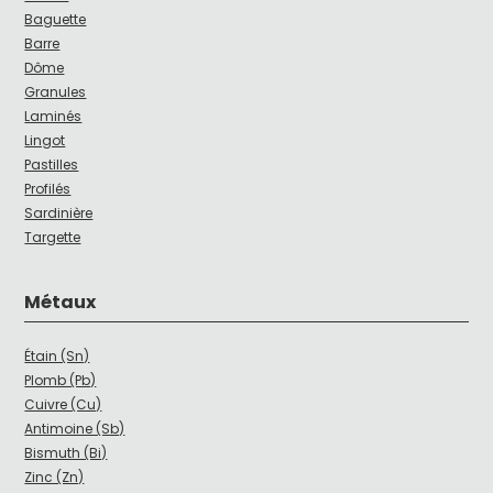
Baguette
Barre
Dôme
Granules
Laminés
Lingot
Pastilles
Profilés
Sardinière
Targette
Métaux
Étain (Sn)
Plomb (Pb)
Cuivre (Cu)
Antimoine (Sb)
Bismuth (Bi)
Zinc (Zn)