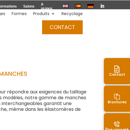
A

ormations
Salons
propos
ges
Formes
Produits
Recyclage
Devis
CONTACT
T MANCHES
Contact
r répondre aux exigences du taillage
vos modèles, notre gamme de manches
Brochures
 interchangeables garantit une
nche, même dans les élastomères de
Être rappelé