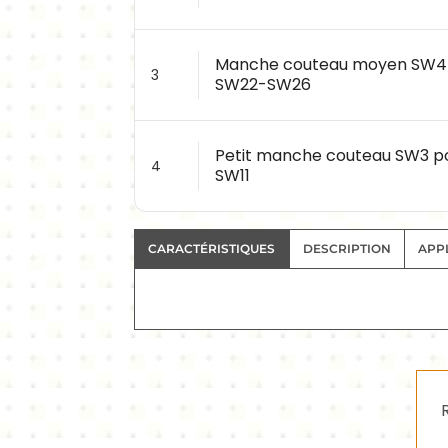
Manche couteau moyen SW4
3
SW22-SW26
Petit manche couteau SW3 p
4
SW11
CARACTÉRISTIQUES
DESCRIPTION
APP