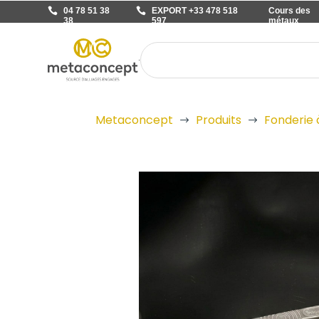
04 78 51 38
EXPORT +33 478 518
Cours des
38
597
métaux
Metaconcept
Produits
Fonderie 
$
$