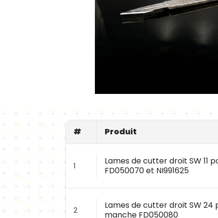
#
Produit
Lames de cutter droit SW 11
1
FD050070 et NI991625
Lames de cutter droit SW 24 
2
manche FD050080