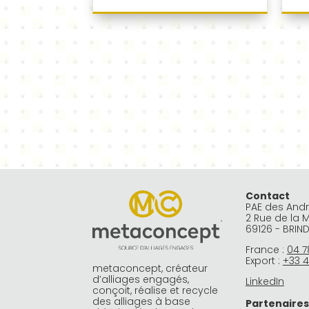
Contact
PAE des And
2 Rue de la 
69126 - BRIN
France :
04 7
Export :
+33 4
metaconcept, créateur
d’alliages engagés,
LinkedIn
conçoit, réalise et recycle
des alliages à base
Partenaires