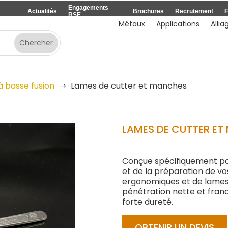
Engagements
Actualités
Brochures
Recrutement
F
RSE
Métaux
Applications
Allia
à basse fusion
Lames de cutter et manches
$
LAMES DE CUTTER E
Conçue spécifiquement pou
et de la préparation de 
ergonomiques et de lames
pénétration nette et fra
forte dureté.
OBTENIR UN DEVIS