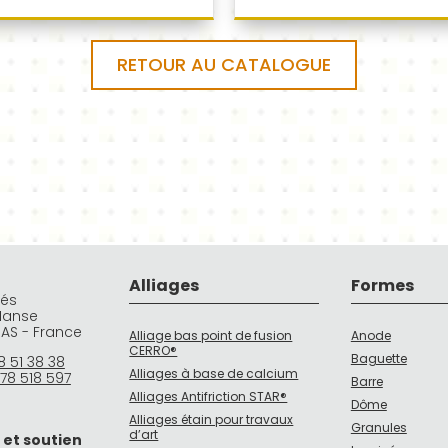
RETOUR AU CATALOGUE
Alliages
Formes
rés
Manse
DAS - France
Alliage bas point de fusion
Anode
CERRO®
Baguette
8 51 38 38
Alliages à base de calcium
78 518 597
Barre
Alliages Antifriction STAR®
Dôme
Alliages étain pour travaux
Granules
d’art
 et soutien