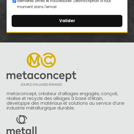
dernières offres et nouveautés. Désinscription à tout
moment dans l'email.
A
l
t
e
r
n
a
t
i
v
e
metaconcept, créateur d’alliages engagés, conçoit,
:
réalise et recycle des alliages à base d’étain,
développe des matériaux et solutions au service d’une
industrie métallurgique durable.