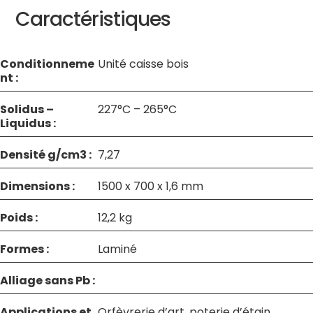
Caractéristiques
Conditionneme
Unité caisse bois
nt :
Solidus –
227°C – 265°C
Liquidus :
Densité g/cm3 :
7,27
Dimensions :
1500 x 700 x 1,6 mm
Poids :
12,2 kg
Formes :
Laminé
Alliage sans Pb :
Applications et
Orfèvrerie d’art, poterie d’étain,