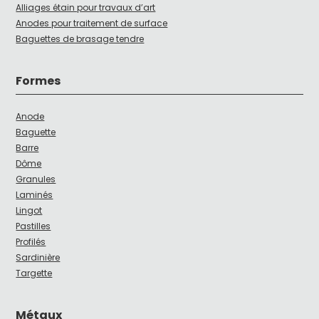
Alliages étain pour travaux d’art
Anodes pour traitement de surface
Baguettes de brasage tendre
Formes
Anode
Baguette
Barre
Dôme
Granules
Laminés
Lingot
Pastilles
Profilés
Sardinière
Targette
Métaux