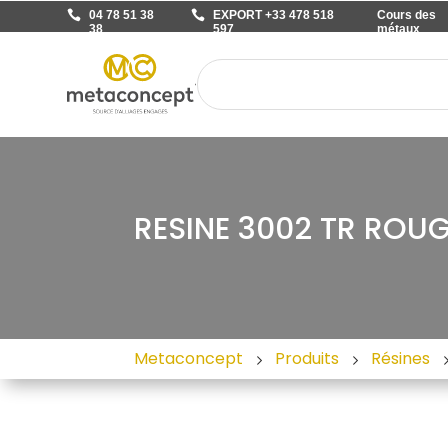
04 78 51 38
EXPORT +33 478 518
Cours des
38
597
métaux
RESINE 3002 TR ROU
Metaconcept
Produits
Résines