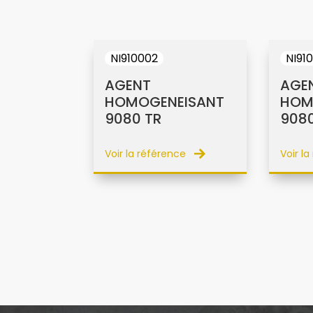
NI910002
NI91
AGENT
AGE
HOMOGENEISANT
HOM
9080 TR
9080
Voir la référence
Voir l