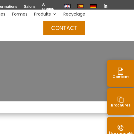
A

ormations
Salons
propos
ges
Formes
Produits
Recyclage
Devis
CONTACT
Contact
Brochures
Être rappelé