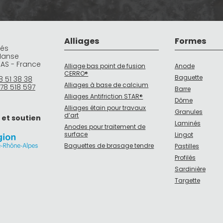
Alliages
Formes
rés
Manse
DAS - France
Alliage bas point de fusion
Anode
CERRO®
Baguette
8 51 38 38
Alliages à base de calcium
78 518 597
Barre
Alliages Antifriction STAR®
Dôme
Alliages étain pour travaux
Granules
d’art
 et soutien
Laminés
Anodes pour traitement de
surface
Lingot
Baguettes de brasage tendre
Pastilles
Profilés
Sardinière
Targette