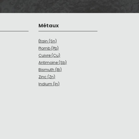
Métaux
Étain (Sn)
Plomb (Pb)
Cuivre (Cu)
Antimoine (Sb)
Bismuth (Bi)
Zinc (Zn)
Indium (In)