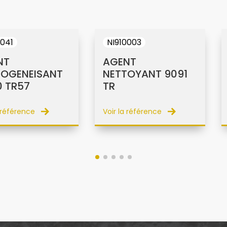
0041
NI910003
NT
AGENT
OGENEISANT
NETTOYANT 9091
 TR57
TR
a référence
Voir la référence