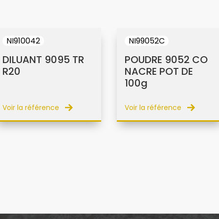
NI910042
NI99052C
DILUANT 9095 TR
POUDRE 9052 CO
R20
NACRE POT DE
100g
Voir la référence
Voir la référence