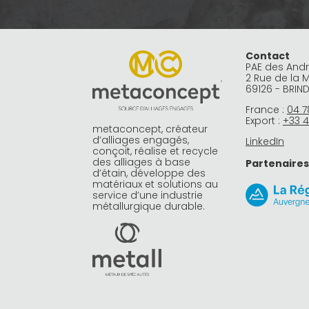
Contact
PAE des And
2 Rue de la 
69126 - BRIN
France :
04 7
Export :
+33 4
metaconcept, créateur
d’alliages engagés,
LinkedIn
conçoit, réalise et recycle
des alliages à base
Partenaires
d’étain, développe des
matériaux et solutions au
service d’une industrie
métallurgique durable.