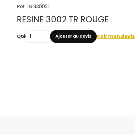
Ref. : NI93002T
RESINE 3002 TR ROUGE
Qté
Voir mon devis
Ajouter au devis