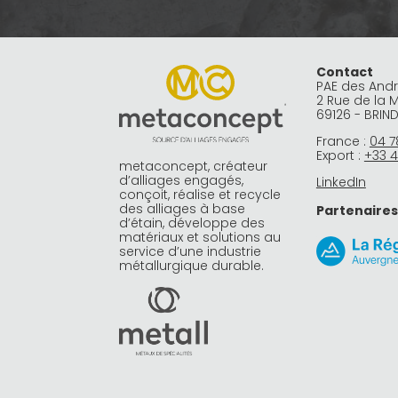
Contact
PAE des And
2 Rue de la 
69126 - BRIN
France :
04 7
Export :
+33 4
metaconcept, créateur
d’alliages engagés,
LinkedIn
conçoit, réalise et recycle
des alliages à base
Partenaires
d’étain, développe des
matériaux et solutions au
service d’une industrie
métallurgique durable.