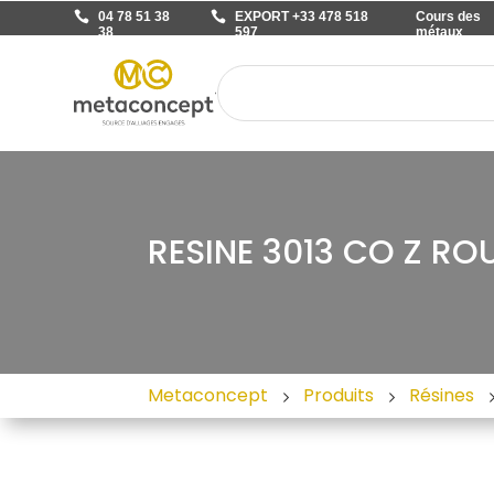
04 78 51 38
EXPORT +33 478 518
Cours des
38
597
métaux
RESINE 3013 CO Z R
Metaconcept
Produits
Résines