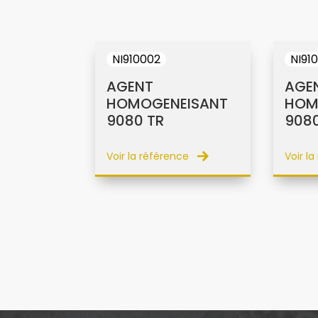
NI910002
NI91
AGENT
AGE
HOMOGENEISANT
HOM
9080 TR
9080
Voir la référence
Voir l