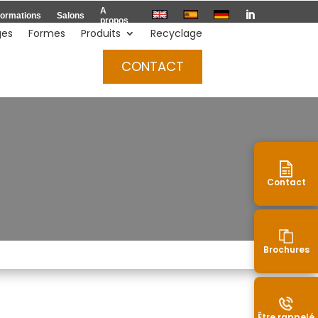
A

ormations
Salons
propos
ges
Formes
Produits
Recyclage
Devis
CONTACT
Contact
Brochures
Être rappelé