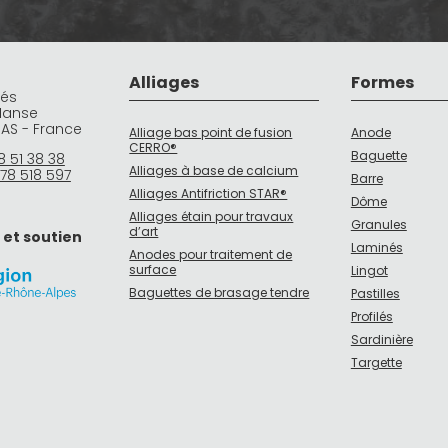
Alliages
Formes
rés
Manse
DAS - France
Alliage bas point de fusion
Anode
CERRO®
Baguette
8 51 38 38
Alliages à base de calcium
78 518 597
Barre
Alliages Antifriction STAR®
Dôme
Alliages étain pour travaux
Granules
d’art
 et soutien
Laminés
Anodes pour traitement de
surface
Lingot
Baguettes de brasage tendre
Pastilles
Profilés
Sardinière
Targette