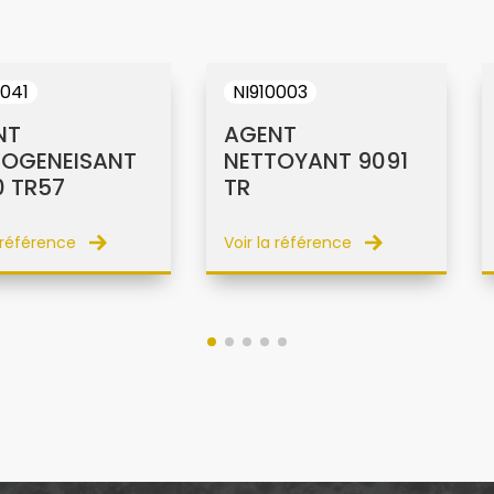
0041
NI910003
NT
AGENT
OGENEISANT
NETTOYANT 9091
 TR57
TR
a référence
Voir la référence