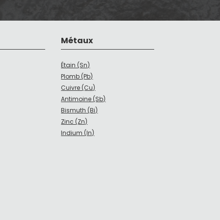
Métaux
Étain (Sn)
Plomb (Pb)
Cuivre (Cu)
Antimoine (Sb)
Bismuth (Bi)
Zinc (Zn)
Indium (In)