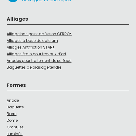
Alliages
Alliage bas point de fusion CERRO®
Alliages à base de calcium
Alliages Antifriction STAR®
Alliages étain pour travaux d’art
Anodes pour traitement de surface
Baguettes de brasage tendre
Formes
Anode
Baguette
Barre
Dôme
Granules
Laminés