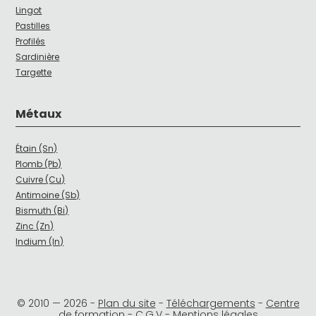
Lingot
Pastilles
Profilés
Sardinière
Targette
Métaux
Étain (Sn)
Plomb (Pb)
Cuivre (Cu)
Antimoine (Sb)
Bismuth (Bi)
Zinc (Zn)
Indium (In)
© 2010 —
2026
-
Plan du site
-
Téléchargements
-
Centre
de formation
-
C.G.V
-
Mentions légales