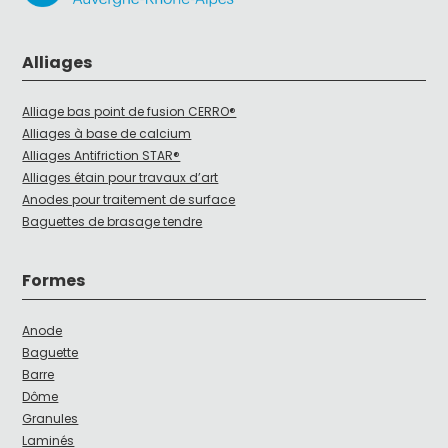
Alliages
Alliage bas point de fusion CERRO®
Alliages à base de calcium
Alliages Antifriction STAR®
Alliages étain pour travaux d’art
Anodes pour traitement de surface
Baguettes de brasage tendre
Formes
Anode
Baguette
Barre
Dôme
Granules
Laminés