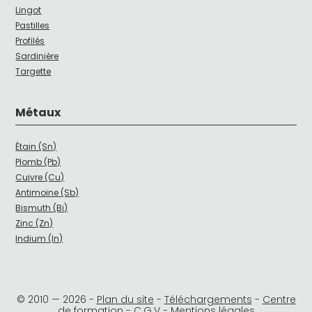
Lingot
Pastilles
Profilés
Sardinière
Targette
Métaux
Étain (Sn)
Plomb (Pb)
Cuivre (Cu)
Antimoine (Sb)
Bismuth (Bi)
Zinc (Zn)
Indium (In)
© 2010 —
2026
-
Plan du site
-
Téléchargements
-
Centre
de formation
-
C.G.V
-
Mentions légales