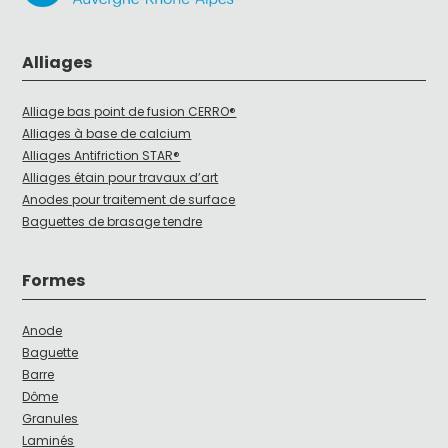
Alliages
Alliage bas point de fusion CERRO®
Alliages à base de calcium
Alliages Antifriction STAR®
Alliages étain pour travaux d’art
Anodes pour traitement de surface
Baguettes de brasage tendre
Formes
Anode
Baguette
Barre
Dôme
Granules
Laminés