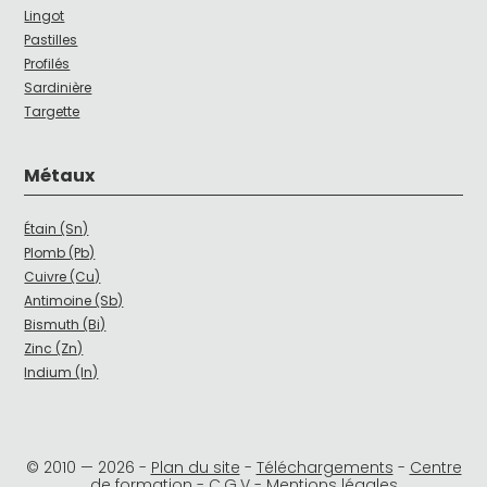
Lingot
Pastilles
Profilés
Sardinière
Targette
Métaux
Étain (Sn)
Plomb (Pb)
Cuivre (Cu)
Antimoine (Sb)
Bismuth (Bi)
Zinc (Zn)
Indium (In)
© 2010 —
2026
-
Plan du site
-
Téléchargements
-
Centre
de formation
-
C.G.V
-
Mentions légales