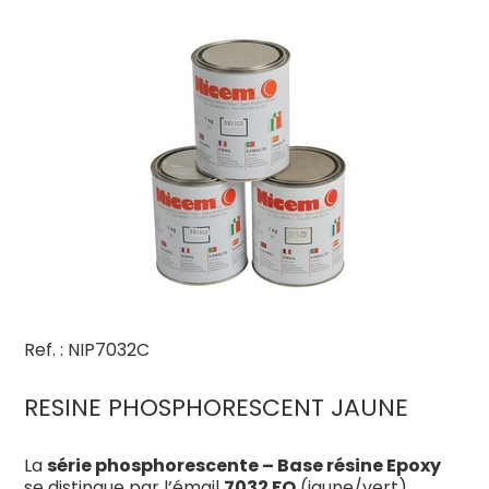
Ref. : NIP7032C
RESINE PHOSPHORESCENT JAUNE
La
série phosphorescente – Base résine Epoxy
se distingue par l’émail
7032 FO
(jaune/vert),