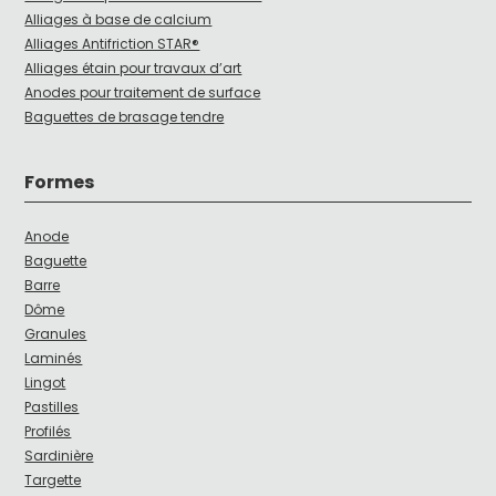
Alliages à base de calcium
Alliages Antifriction STAR®
Alliages étain pour travaux d’art
Anodes pour traitement de surface
Baguettes de brasage tendre
Formes
Anode
Baguette
Barre
Dôme
Granules
Laminés
Lingot
Pastilles
Profilés
Sardinière
Targette