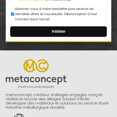
Abonnez-vous à notre newsletter pour recevoir les
dernières offres et nouveautés. Désinscription à tout
moment dans l'email.
A
l
t
e
r
n
a
t
i
v
e
metaconcept, créateur d’alliages engagés, conçoit,
:
réalise et recycle des alliages à base d’étain,
développe des matériaux et solutions au service d’une
industrie métallurgique durable.