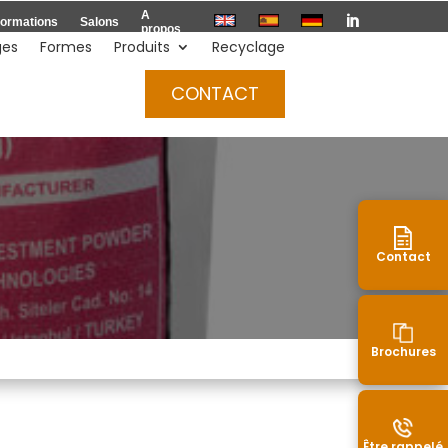
A

ormations
Salons
propos
ges
Formes
Produits
Recyclage
Devis
CONTACT
Contact
Brochures
Être rappelé