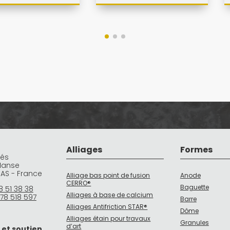
Alliages
Formes
rés
Manse
DAS - France
Alliage bas point de fusion
Anode
CERRO®
Baguette
8 51 38 38
Alliages à base de calcium
78 518 597
Barre
Alliages Antifriction STAR®
Dôme
Alliages étain pour travaux
Granules
d’art
 et soutien