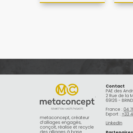
Contact
PAE des And
2 Rue de la 
69126 - BRIN
France :
04 7
Export :
+33 4
metaconcept, créateur
d’alliages engagés,
LinkedIn
conçoit, réalise et recycle
des alliages à base
Partenaires