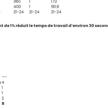
380
1
172
400
1
181.6
4
21-24
21-24
21-24
 de 1% réduit le temps de travail d’environ 30 secon
MINUTES
—-
e
4
1
1
2
8