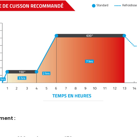
ment :
RE (KG)
EAU (ML)
POUDRE (LB)
EAU (ML)