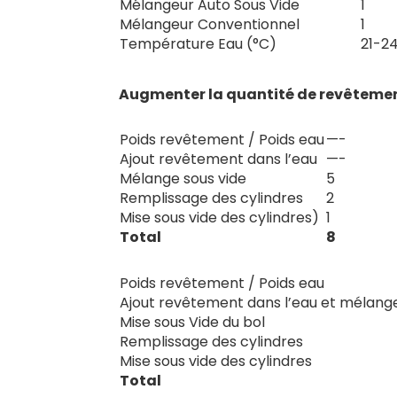
Mélangeur Auto Sous Vide
1
Mélangeur Conventionnel
1
Température Eau (°C)
21-2
Augmenter la quantité de revêtement
MÉLANGEUR AUTO VAC
MINUTES
Poids revêtement / Poids eau
—-
Ajout revêtement dans l’eau
—-
Mélange sous vide
5
Remplissage des cylindres
2
Mise sous vide des cylindres)
1
Total
8
MÉLANGEUR CONVENTIONNEL
Poids revêtement / Poids eau
Ajout revêtement dans l’eau et mélang
Mise sous Vide du bol
Remplissage des cylindres
Mise sous vide des cylindres
Total