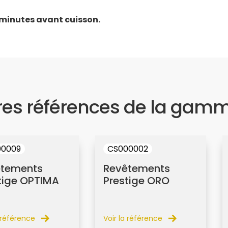
0 minutes avant cuisson.
res références de la gam
00009
CS000002
êtements
Revêtements
tige OPTIMA
Prestige ORO
a référence
Voir la référence