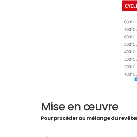
Mise en œuvre
Pour procéder au mélange du revête
REVÊTEMENT : RATIO EAU (38% – 40%)
POUD