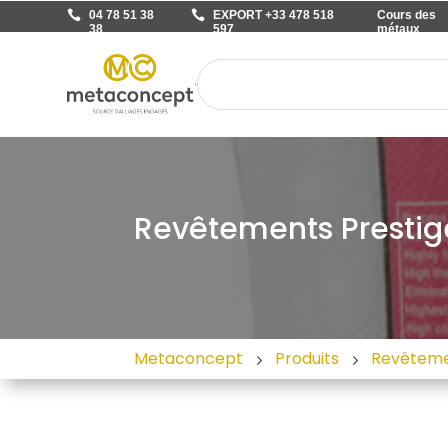
04 78 51 38
EXPORT +33 478 518
Cours des
38
597
métaux
Revêtements Prestig
Metaconcept
Produits
Revêtem