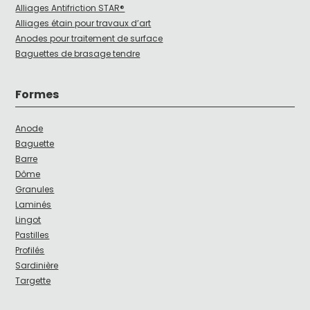
Alliages Antifriction STAR®
Alliages étain pour travaux d’art
Anodes pour traitement de surface
Baguettes de brasage tendre
Formes
Anode
Baguette
Barre
Dôme
Granules
Laminés
Lingot
Pastilles
Profilés
Sardinière
Targette