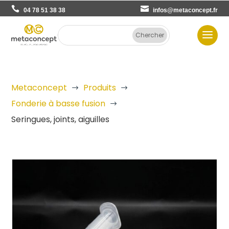
04 78 51 38 38
infos@metaconcept.fr
Metaconcept
Produits
$
$
Fonderie à basse fusion
$
Seringues, joints, aiguilles