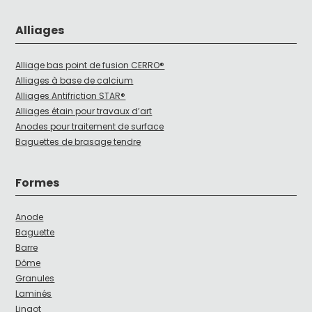
Alliages
Alliage bas point de fusion CERRO®
Alliages à base de calcium
Alliages Antifriction STAR®
Alliages étain pour travaux d’art
Anodes pour traitement de surface
Baguettes de brasage tendre
Formes
Anode
Baguette
Barre
Dôme
Granules
Laminés
Lingot