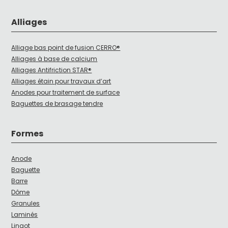
Alliages
Alliage bas point de fusion CERRO®
Alliages à base de calcium
Alliages Antifriction STAR®
Alliages étain pour travaux d’art
Anodes pour traitement de surface
Baguettes de brasage tendre
Formes
Anode
Baguette
Barre
Dôme
Granules
Laminés
Lingot