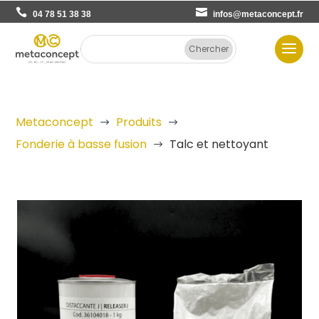
04 78 51 38 38
infos@metaconcept.fr
Metaconcept
Produits
$
$
Fonderie à basse fusion
Talc et nettoyant
$