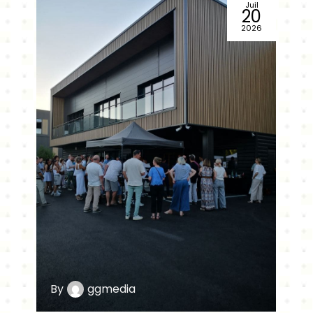
Juil
20
2026
By
ggmedia