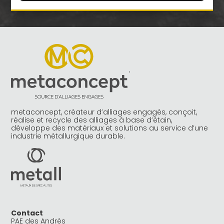
A
l
t
e
r
n
a
t
i
v
e
metaconcept, créateur d’alliages engagés, conçoit,
:
réalise et recycle des alliages à base d’étain,
développe des matériaux et solutions au service d’une
industrie métallurgique durable.
Contact
PAE des Andrés