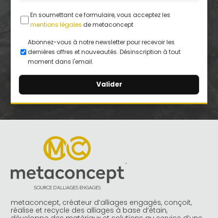
En soumettant ce formulaire, vous acceptez les
mentions légales
de metaconcept
Abonnez-vous à notre newsletter pour recevoir les
dernières offres et nouveautés. Désinscription à tout
moment dans l'email.
A
l
t
e
r
n
a
t
i
v
e
metaconcept, créateur d’alliages engagés, conçoit,
:
réalise et recycle des alliages à base d’étain,