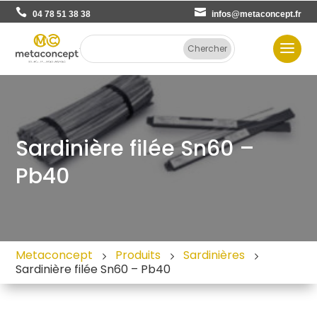
04 78 51 38 38
infos@metaconcept.fr
Sardinière filée Sn60 –
Pb40
Metaconcept
Produits
Sardinières
Sardinière filée Sn60 – Pb40