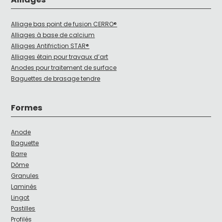
Alliage bas point de fusion CERRO®
Alliages à base de calcium
Alliages Antifriction STAR®
Alliages étain pour travaux d’art
Anodes pour traitement de surface
Baguettes de brasage tendre
Formes
Anode
Baguette
Barre
Dôme
Granules
Laminés
Lingot
Pastilles
Profilés