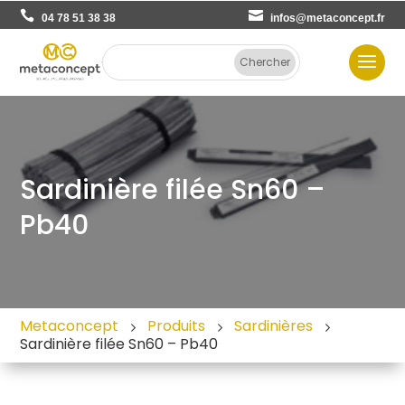
04 78 51 38 38
infos@metaconcept.fr
Sardinière filée Sn60 –
Pb40
Metaconcept
Produits
Sardinières
Sardinière filée Sn60 – Pb40