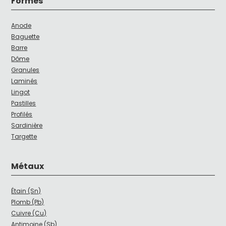
Formes
Anode
Baguette
Barre
Dôme
Granules
Laminés
Lingot
Pastilles
Profilés
Sardinière
Targette
Métaux
Étain (Sn)
Plomb (Pb)
Cuivre (Cu)
Antimoine (Sb)