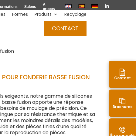
A

ormations
Salons
propos
ges
Formes
Produits
Recyclage
Devis
CONTACT
fusion
 POUR FONDERIE BASSE FUSION
Contact
ls exigeants, notre gamme de silicones
e basse fusion apporte une réponse
Brochures
 besoins de moulage de précision. Ce
tingue par sa résistance thermique et sa
ement les moindres détails des modèles,
uide et des pièces finies d’une qualité
ur la reproduction de pièces
Être rappelé