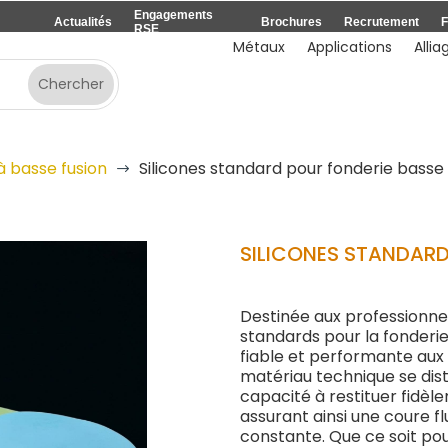
Engagements
Actualités
Brochures
Recrutement
F
RSE
Métaux
Applications
Allia
à basse fusion
Silicones standard pour fonderie basse 
$
SILICONES STANDARD
Destinée aux professionne
standards pour la fonderi
fiable et performante aux
matériau technique se dis
capacité à restituer fidèl
assurant ainsi une coure fl
constante. Que ce soit po