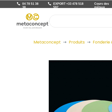
04 78 51 38
EXPORT +33 478 518
Cours des
38
597
métaux
Metaconcept
Produits
Fonderie 
$
$