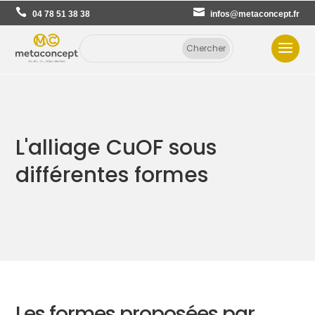
04 78 51 38 38
infos@metaconcept.fr
L'alliage CuOF sous
différentes formes
Les formes proposées par