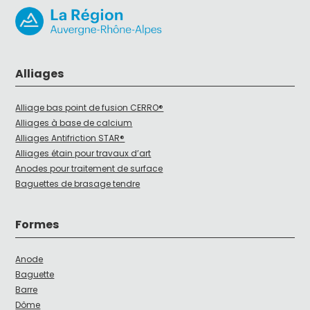
Alliages
Alliage bas point de fusion CERRO®
Alliages à base de calcium
Alliages Antifriction STAR®
Alliages étain pour travaux d’art
Anodes pour traitement de surface
Baguettes de brasage tendre
Formes
Anode
Baguette
Barre
Dôme