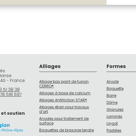
Alliages
Formes
rés
Manse
DAS - France
Alliage bas point de fusion
Anode
CERRO®
Baguette
8 51 38 38
Alliages à base de calcium
78 518 597
Barre
Alliages Antifriction STAR®
Dôme
Alliages étain pour travaux
Granules
d’art
 et soutien
Laminés
Anodes pour traitement de
surface
Lingot
Baguettes de brasage tendre
Pastilles