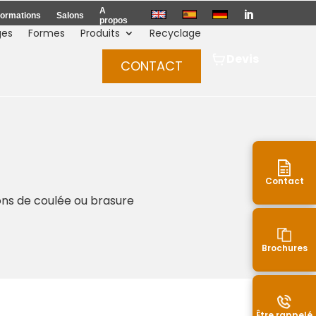
A

ormations
Salons
propos
ges
Formes
Produits
Recyclage
Devis
CONTACT
Contact
ions de coulée ou brasure
Brochures
Être rappelé