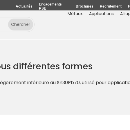
Engagements
Actualités
Brochures
Recrutement
F
RSE
Métaux
Applications
Allia
ous différentes formes
 légèrement inférieure au Sn30Pb70, utilisé pour applicat