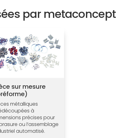
sées par metaconcept
ièce sur mesure
préforme)
èces métalliques
édécoupées à
mensions précises pour
 brasure ou l’assemblage
dustriel automatisé.