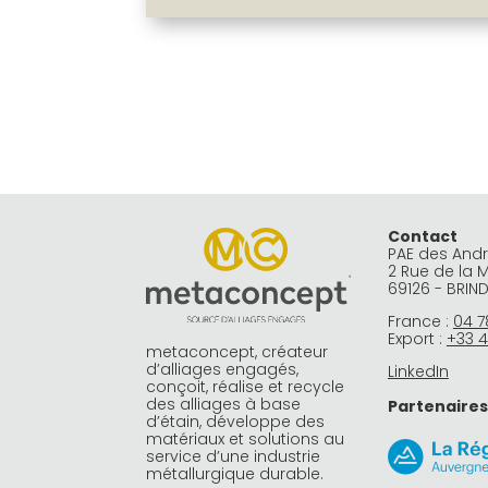
Contact
PAE des And
2 Rue de la 
69126 - BRIN
France :
04 7
Export :
+33 4
metaconcept, créateur
d’alliages engagés,
LinkedIn
conçoit, réalise et recycle
des alliages à base
Partenaires
d’étain, développe des
matériaux et solutions au
service d’une industrie
métallurgique durable.