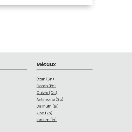
Métaux
Étain (Sn)
Plomb (Pb)
Cuivre (Cu)
Antimoine (Sb)
Bismuth (Bi)
Zinc (Zn)
Indium (In)