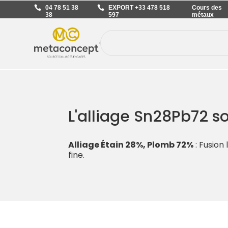
04 78 51 38
EXPORT +33 478 518
Cours des
38
597
métaux
L'alliage Sn28Pb72 s
Alliage Étain 28%, Plomb 72%
: Fusion
fine.