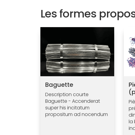
Les formes propo
Baguette
P
(
Description courte
Baguette - Accenderat
Pi
super his incitatum
pr
propositum ad nocendum
di
la
in