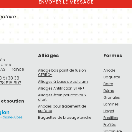
igatoire
Alliages
Formes
rés
Manse
DAS - France
Alliage bas point de fusion
Anode
CERRO®
Baguette
8 51 38 38
Alliages à base de calcium
78 518 597
Barre
Alliages Antifriction STAR®
Dôme
Alliages étain pour travaux
Granules
d’art
 et soutien
Laminés
Anodes pour traitement de
surface
Lingot
Baguettes de brasage tendre
Pastilles
Profilés
Sardinière