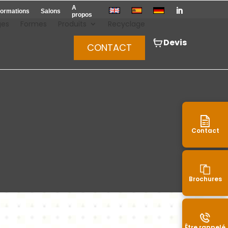
A

ormations
Salons
propos
ges
Formes
Produits
Recyclage
Devis
CONTACT
Contact
Brochures
Être rappelé