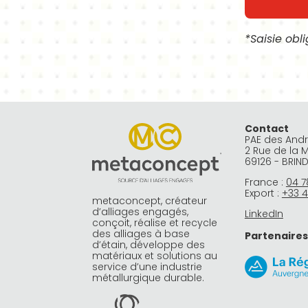
*Saisie obl
Alternative:
Contact
PAE des And
2 Rue de la 
69126 - BRIN
France :
04 7
Export :
+33 4
metaconcept, créateur
d’alliages engagés,
LinkedIn
conçoit, réalise et recycle
des alliages à base
Partenaires
d’étain, développe des
matériaux et solutions au
service d’une industrie
métallurgique durable.