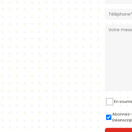
En soumet
Abonnez-vo
Désinscrip