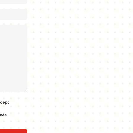
cept
tés.