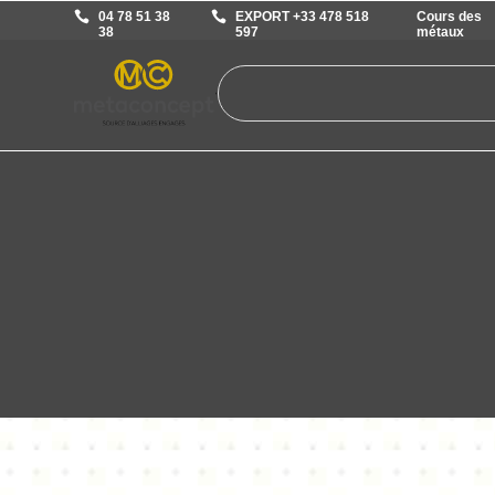
04 78 51 38
EXPORT +33 478 518
Cours des
38
597
métaux