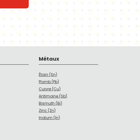
Métaux
Étain (Sn)
Plomb (Pb)
Cuivre (Cu)
Antimoine (Sb)
Bismuth (Bi)
Zinc (Zn)
Indium (In)