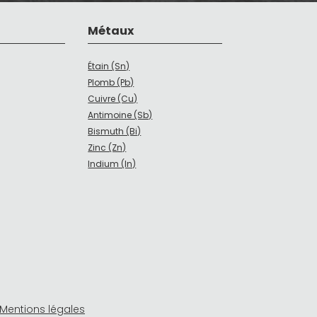
Métaux
Étain (Sn)
Plomb (Pb)
Cuivre (Cu)
Antimoine (Sb)
Bismuth (Bi)
Zinc (Zn)
Indium (In)
Mentions légales