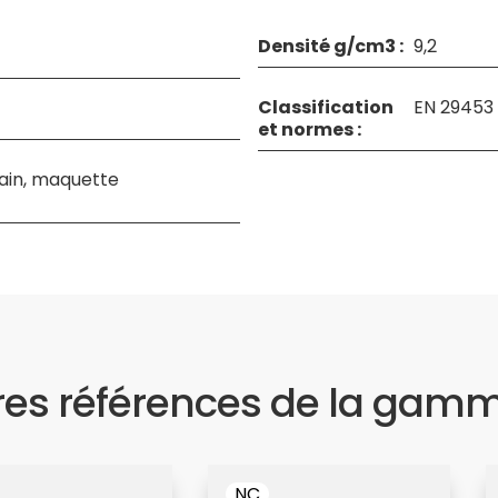
Densité g/cm3 :
9,2
Classification
EN 29453
et normes :
étain, maquette
res références de la gam
NC