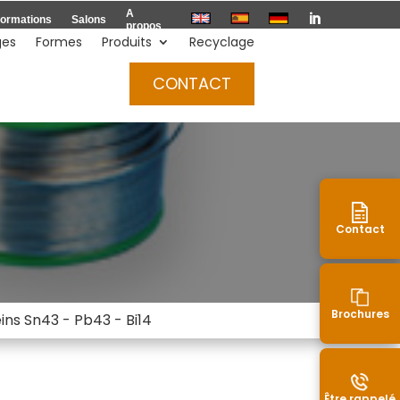
A

ormations
Salons
propos
ges
Formes
Produits
Recyclage
Devis
CONTACT
Contact
Brochures
leins Sn43 - Pb43 - Bi14
Être rappelé