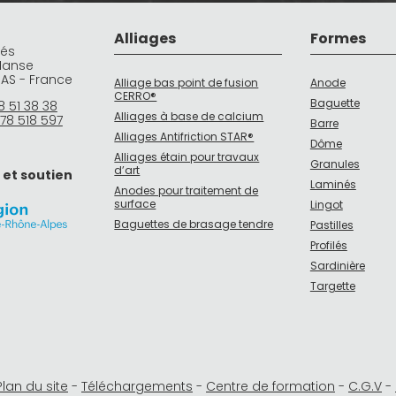
n
a
Alliages
Formes
t
rés
i
Manse
v
DAS - France
Alliage bas point de fusion
Anode
e
CERRO®
Baguette
8 51 38 38
:
Alliages à base de calcium
78 518 597
Barre
Alliages Antifriction STAR®
Dôme
Alliages étain pour travaux
Granules
d’art
 et soutien
Laminés
Anodes pour traitement de
surface
Lingot
Baguettes de brasage tendre
Pastilles
Profilés
Sardinière
Targette
Plan du site
-
Téléchargements
-
Centre de formation
-
C.G.V
-