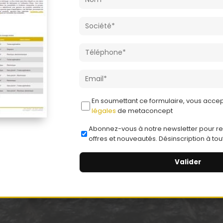
En soumettant ce formulaire, vous acce
légales
de metaconcept
Abonnez-vous à notre newsletter pour re
offres et nouveautés. Désinscription à to
A
l
t
e
r