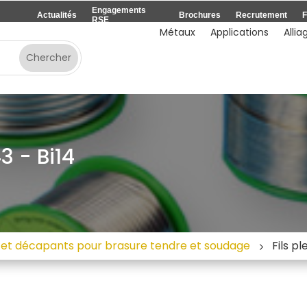
Engagements
Actualités
Brochures
Recrutement
F
RSE
Métaux
Applications
Allia
3 - Bi14
ns et décapants pour brasure tendre et soudage
Fils p