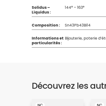
Solidus –
144° – 163°
Liquidus :
Composition :
Sn43Pb43Bi14
Informations et
Bijouterie, poterie d’
particularités :
Découvrez les aut
NC
NC