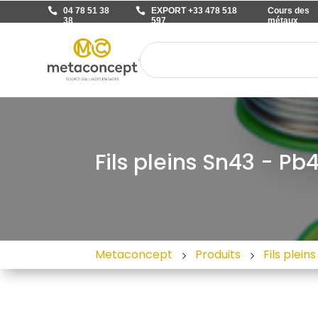
04 78 51 38
EXPORT +33 478 518
Cours des
38
597
métaux
Fils pleins Sn43 - Pb4
Metaconcept
Produits
Fils plei