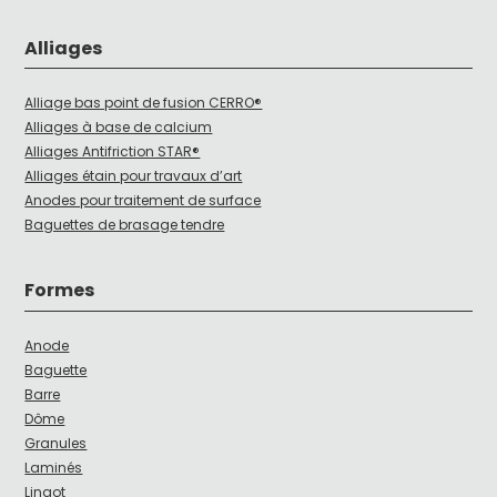
Alliages
Alliage bas point de fusion CERRO®
Alliages à base de calcium
Alliages Antifriction STAR®
Alliages étain pour travaux d’art
Anodes pour traitement de surface
Baguettes de brasage tendre
Formes
Anode
Baguette
Barre
Dôme
Granules
Laminés
Lingot