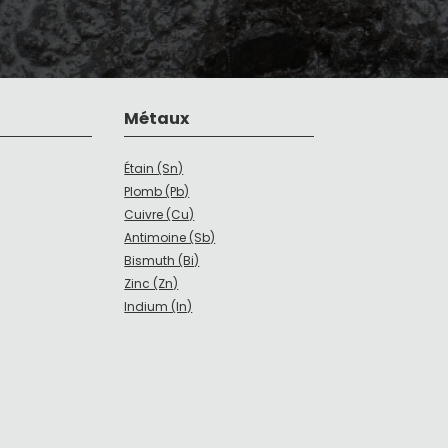
Métaux
Étain (Sn)
Plomb (Pb)
Cuivre (Cu)
Antimoine (Sb)
Bismuth (Bi)
Zinc (Zn)
Indium (In)