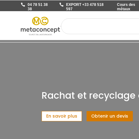
04 78 51 38
EXPORT +33 478 518
Cours des
38
597
métaux
Rachat et recyclage
En savoir plus
Obtenir un devis