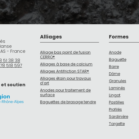
Alliages
Formes
rés
Manse
DAS - France
Alliage bas point de fusion
Anode
CERRO®
Baguette
8 51 38 38
Alliages à base de calcium
78 518 597
Barre
Alliages Antifriction STAR®
Dôme
Alliages étain pour travaux
Granules
d’art
 et soutien
Laminés
Anodes pour traitement de
surface
Lingot
Baguettes de brasage tendre
Pastilles
Profilés
Sardinière
Targette