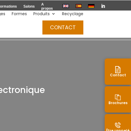
A

ormations
Salons
propos
ges
Formes
Produits
Recyclage
Devis
CONTACT
Contact
ectronique
Brochures
Être rappelé