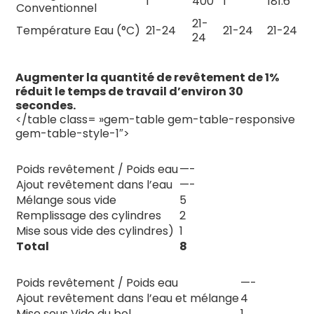
1
400
1
181.6
Conventionnel
21-
Température Eau (°C)
21-24
21-24
21-24
24
Augmenter la quantité de revêtement de 1%
réduit le temps de travail d’environ 30
secondes.
</table class= »gem-table gem-table-responsive
gem-table-style-1″>
MÉLANGEUR AUTO VAC
MINUTES
Poids revêtement / Poids eau
—-
Ajout revêtement dans l’eau
—-
Mélange sous vide
5
Remplissage des cylindres
2
Mise sous vide des cylindres)
1
Total
8
MÉLANGEUR CONVENTIONNEL
MINUTES
Poids revêtement / Poids eau
—-
Ajout revêtement dans l’eau et mélange
4
Mise sous Vide du bol
1