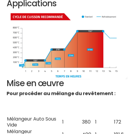
Applications
Mise en œuvre
Pour procéder au mélange du revêtement :
REVÊTEMENT : RATIO
POUDRE
EAU
POUDRE
EAU
EAU (38% – 40%)
(KG)
(ML)
(LB)
(ML)
Mélangeur Auto Sous
1
380
1
172
Vide
Mélangeur