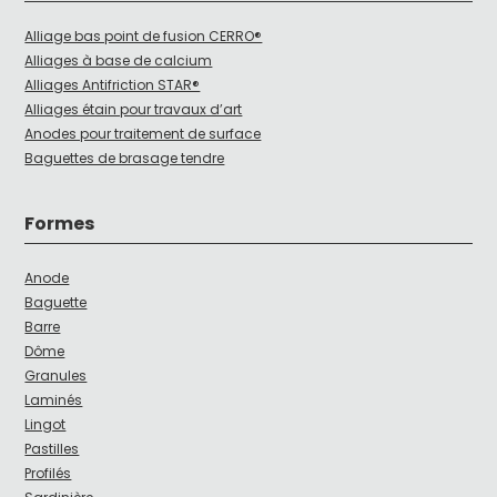
Alliage bas point de fusion CERRO®
Alliages à base de calcium
Alliages Antifriction STAR®
Alliages étain pour travaux d’art
Anodes pour traitement de surface
Baguettes de brasage tendre
Formes
Anode
Baguette
Barre
Dôme
Granules
Laminés
Lingot
Pastilles
Profilés